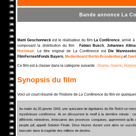
Bande annonce La Con
Matti Geschonneck
est le réalisateur du film
La Conférence
, arrivé 
composant la distribution du film :
Fabian Busch
,
Johannes Allma
Hochmair
. Le titre original de La Conférence est
Die Wannseeko
FilmFernsehFonds Bayern
,
Medienboard Berlin-Brandenburg
et
Zwei
Ce film est à classer dans la catégorie suivante :
Drame
,
Guerre
,
Histoir
Synopsis du film
Voici un court résumé de l'histoire de
La Conférence
du film en quelques
Au matin du 20 janvier 1942, une quinzaine de dignitaires du IIIe Reich se ret
mystérieuse conférence. Ils en découvrent le motif à la dernière minute : c
différents ministères, émissaires des provinces conquises, apprennent qu’ils d
peuple juif, appelé Solution Finale. Deux heures durant vont alors se succ
basculer dans la tragédie des millions de destins.