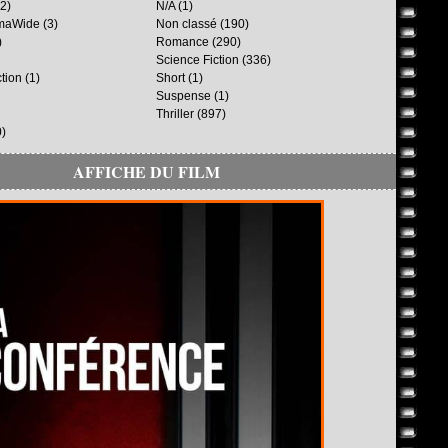
2)
N/A
(1)
maWide
(3)
Non classé
(190)
)
Romance
(290)
Science Fiction
(336)
ction
(1)
Short
(1)
Suspense
(1)
Thriller
(897)
)
AFFICHE DU FILM