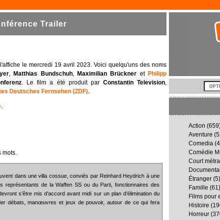
férence Trailer
à l'affiche le mercredi 19 avril 2023. Voici quelqu'uns des noms
yer
,
Matthias Bundschuh
,
Maximilian Brückner
et
Philipp
nferenz
. Le film a été produit par
Constantin Television
,
tes Deutsches Fernsehen (ZDF)
.
e
.
Action
(659
Aventure
(5
Comedia
(4
Comédie Mu
 mots.
Court métr
Documenta
rouvent dans une villa cossue, conviés par Reinhard Heydrich à une
Étranger
(5
es représentants de la Waffen SS ou du Parti, fonctionnaires des
Famille
(61
evront s’être mis d’accord avant midi sur un plan d’élimination du
Films pour 
éder débats, manœuvres et jeux de pouvoir, autour de ce qui fera
Histoire
(19
Horreur
(37