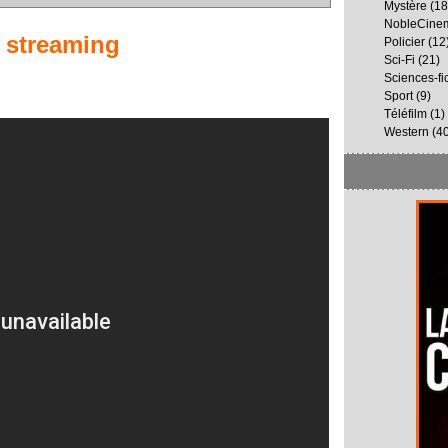
Mystère
(18
NobleCine
 streaming
Policier
(12
Sci-Fi
(21)
Sciences-fi
Sport
(9)
Téléfilm
(1)
Western
(40