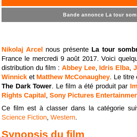
Bande annonce La tour somb
Nikolaj Arcel
nous présente
La tour somb
France le mercredi 9 août 2017. Voici quel
distribution du film :
Abbey Lee
,
Idris Elba
,
J
Winnick
et
Matthew McConaughey
. Le titr
The Dark Tower
. Le film a été produit par
Im
Rights Capital
,
Sony Pictures Entertainmen
Ce film est à classer dans la catégorie su
Science Fiction
,
Western
.
Synopsis du film