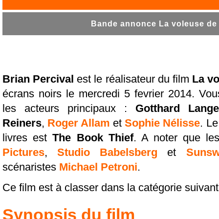
Bande annonce La voleuse de l
Brian Percival
est le réalisateur du film
La vo
écrans noirs le mercredi 5 fevrier 2014. Vo
les acteurs principaux :
Gotthard Lange
Reiners
,
Roger Allam
et
Sophie Nélisse
. Le
livres est
The Book Thief
. A noter que le
Pictures
,
Studio Babelsberg
et
Sunsw
scénaristes
Michael Petroni
.
Ce film est à classer dans la catégorie suivan
Synopsis du film