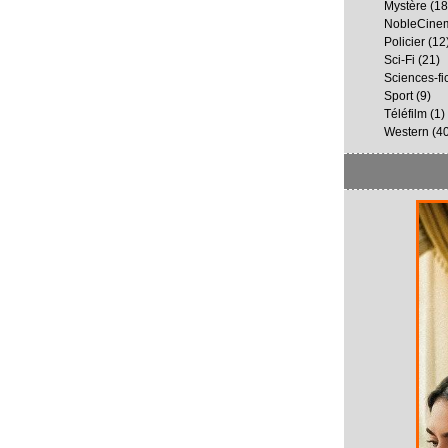
Mystère
(18
NobleCine
Policier
(12
Sci-Fi
(21)
Sciences-fi
Sport
(9)
Téléfilm
(1)
Western
(40