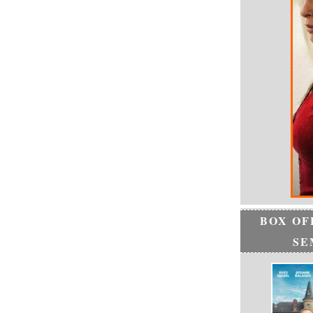
BOX OF
SE