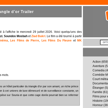
ngle d’or Trailer
ivé à l'affiche le mercredi 29 juillet 2026. Voici quelqu'uns des
zi
,
Soundos Mosbah
et
Ziad Bakri
. Le film a été tourné à partir
inéma
,
Les Films de Pierre
,
Les Films Du Fleuve
et
MK
Action
(659
Aventure
(5
Comedia
(4
Comédie Mu
s mots.
Court métr
Documenta
 un hôtel particulier du triangle d’or par son amant, un riche prince
Étranger
(5
pter à cet univers de luxe démesuré et de surveillance constante, un
Famille
(61
 pèse sur Souria et que cette cage dorée pourrait bien se refermer
Films pour 
Histoire
(19
Horreur
(36