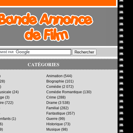
CATÉGORIES
)
Animation
(544)
28)
Biographie
(101)
)
Comédie
(2 072)
sicale
(24)
Comédie Romantique
(130)
age
(3)
Crime
(288)
ire
(722)
Drame
(3 538)
)
Familial
(282)
)
Fantastique
(357)
enfants
(1)
Guerre
(99)
6)
Historique
(73)
9)
Musique
(98)