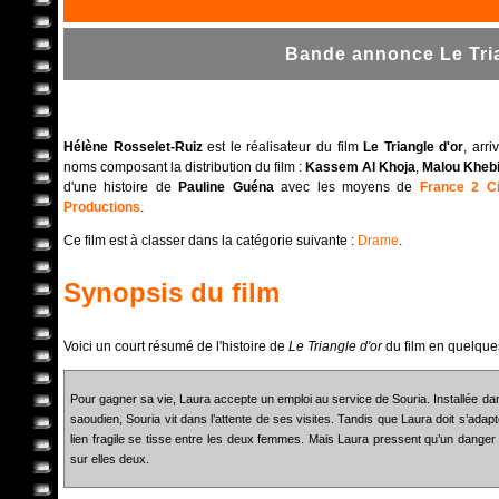
Bande annonce Le Tria
Hélène Rosselet-Ruiz
est le réalisateur du film
Le Triangle d'or
, arr
noms composant la distribution du film :
Kassem Al Khoja
,
Malou Khebi
d'une histoire de
Pauline Guéna
avec les moyens de
France 2 C
Productions
.
Ce film est à classer dans la catégorie suivante :
Drame
.
Synopsis du film
Voici un court résumé de l'histoire de
Le Triangle d'or
du film en quelque
Pour gagner sa vie, Laura accepte un emploi au service de Souria. Installée dans
saoudien, Souria vit dans l’attente de ses visites. Tandis que Laura doit s’ada
lien fragile se tisse entre les deux femmes. Mais Laura pressent qu’un danger
sur elles deux.