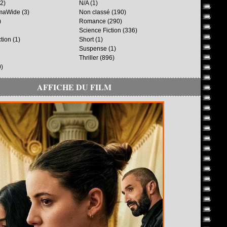
2)
N/A
(1)
maWide
(3)
Non classé
(190)
)
Romance
(290)
Science Fiction
(336)
ction
(1)
Short
(1)
Suspense
(1)
Thriller
(896)
)
AFFICHE DU FILM