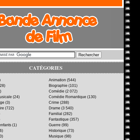
CATÉGORIES
)
Animation
(544)
28)
Biographie
(101)
)
Comédie
(2 072)
sicale
(24)
Comédie Romantique
(130)
age
(3)
Crime
(288)
ire
(722)
Drame
(3 540)
)
Familial
(282)
)
Fantastique
(357)
enfants
(1)
Guerre
(99)
6)
Historique
(73)
0)
Musique
(98)