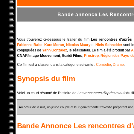
Bande annonce Les Rencontres
Vous trouverez ci-dessous le trailer du film
Les rencontres d'après 
Fabienne Babe
,
Kate Moran
,
Nicolas Maury
et
Niels Schneider
sont le
conjuguées de
Yann Gonzalez
, le réalisateur. Le film a été produit par
A
CNAP/Image-Mouvement
,
Garidi Films
,
Procirep
,
Région des Pays-de
Ce film est à classer dans la catégorie suivante :
Comédie
,
Drame
.
Synopsis du film
Voici un court résumé de l'histoire de
Les rencontres d'après minuit
du fi
Au cœur de la nuit, un jeune couple et leur gouvernante travestie préparent une 
Bande Annonce
Les rencontres d'