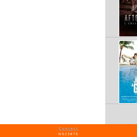
Contact
NS23#76