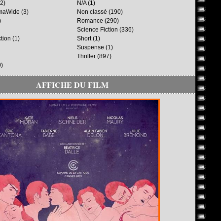
2)
N/A
(1)
maWide
(3)
Non classé
(190)
)
Romance
(290)
Science Fiction
(336)
ction
(1)
Short
(1)
Suspense
(1)
Thriller
(897)
)
AFFICHE DU FILM