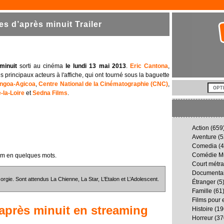
 d’après minuit Trailer
minuit
sorti au cinéma
le lundi 13 mai 2013
.
Eric Cantona
,
s principaux acteurs à l'affiche, qui ont tourné sous la baguette
ngoa-Agicoa
,
Centre National de la Cinématographie (CNC)
,
-la-Loire
et
Sedna Films
.
Action
(659
Aventure
(5
Comedia
(4
Comédie Mu
lm en quelques mots.
Court métr
Documenta
orgie. Sont attendus La Chienne, La Star, L’Etalon et L’Adolescent.
Étranger
(5
Famille
(61
Films pour 
après minuit
en streaming
Histoire
(19
Horreur
(37