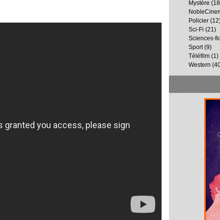
Mystère
(18
NobleCine
Policier
(12
Sci-Fi
(21)
Sciences-fi
Sport
(9)
Téléfilm
(1)
Western
(40