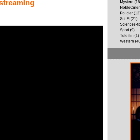
streaming
Mystère
(18
NobleCine
Policier
(12
Sci-Fi
(21)
Sciences-fi
Sport
(9)
Téléfilm
(1)
Western
(40