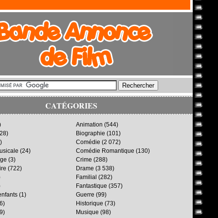
CATÉGORIES
)
Animation
(544)
28)
Biographie
(101)
)
Comédie
(2 072)
sicale
(24)
Comédie Romantique
(130)
age
(3)
Crime
(288)
ire
(722)
Drame
(3 538)
)
Familial
(282)
)
Fantastique
(357)
enfants
(1)
Guerre
(99)
6)
Historique
(73)
9)
Musique
(98)