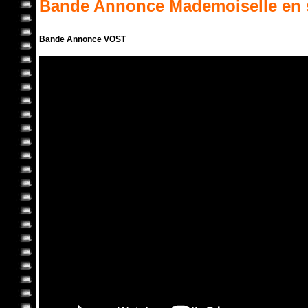
Bande Annonce
Mademoiselle
en 
Bande Annonce VOST