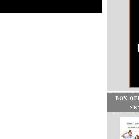
BOX OF
SE