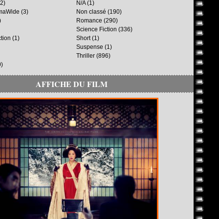
2)
N/A
(1)
maWide
(3)
Non classé
(190)
)
Romance
(290)
Science Fiction
(336)
ction
(1)
Short
(1)
Suspense
(1)
Thriller
(896)
)
AFFICHE DU FILM