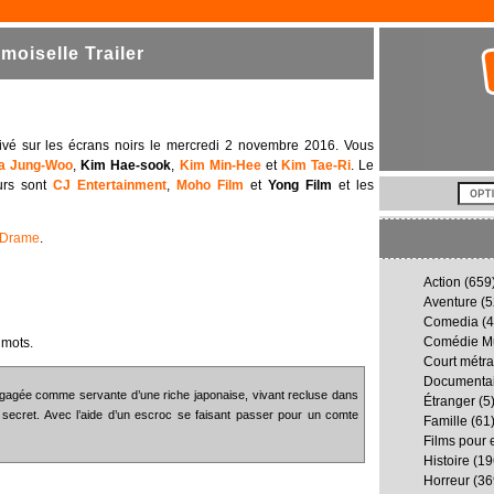
oiselle Trailer
ivé sur les écrans noirs le mercredi 2 novembre 2016. Vous
a Jung-Woo
,
Kim Hae-sook
,
Kim Min-Hee
et
Kim Tae-Ri
. Le
urs sont
CJ Entertainment
,
Moho Film
et
Yong Film
et les
Drame
.
Action
(659
Aventure
(5
Comedia
(4
Comédie Mu
 mots.
Court métr
Documenta
ngagée comme servante d’une riche japonaise, vivant recluse dans
Étranger
(5
ecret. Avec l’aide d’un escroc se faisant passer pour un comte
Famille
(61
Films pour 
Histoire
(19
Horreur
(36