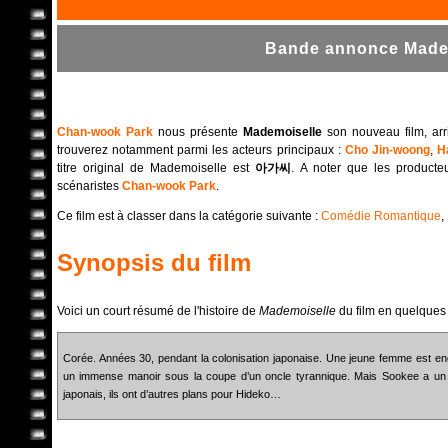
Bande annonce Madem
Chan-wook Park
nous présente
Mademoiselle
son nouveau film, arr
trouverez notamment parmi les acteurs principaux :
Cho Jin-woong
,
H
titre original de Mademoiselle est
아가씨
. A noter que les producte
scénaristes
Chan-wook Park
.
Ce film est à classer dans la catégorie suivante :
Comédie Romantique
,
Synopsis du film
Voici un court résumé de l'histoire de
Mademoiselle
du film en quelques
Corée. Années 30, pendant la colonisation japonaise. Une jeune femme est e
un immense manoir sous la coupe d’un oncle tyrannique. Mais Sookee a un s
japonais, ils ont d’autres plans pour Hideko…