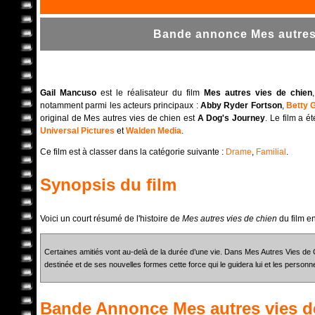
Bande annonce Mes autres 
Gail Mancuso
est le réalisateur du film
Mes autres vies de chien
notamment parmi les acteurs principaux :
Abby Ryder Fortson
,
Betty G
original de Mes autres vies de chien est
A Dog's Journey
. Le film a é
Universal Pictures
et
Walden Media
.
Ce film est à classer dans la catégorie suivante :
Drame
,
Familial
.
Synopsis du film
Voici un court résumé de l'histoire de
Mes autres vies de chien
du film e
Certaines amitiés vont au-delà de la durée d’une vie. Dans Mes Autres Vies de C
destinée et de ses nouvelles formes cette force qui le guidera lui et les personne
Bande Annonce
Mes autres vies d