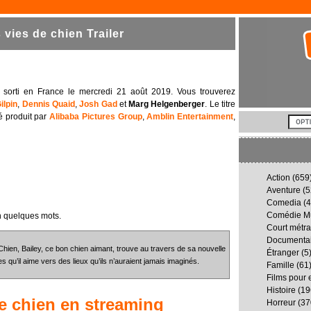
vies de chien Trailer
, sorti en France le mercredi 21 août 2019. Vous trouverez
ilpin
,
Dennis Quaid
,
Josh Gad
et
Marg Helgenberger
. Le titre
té produit par
Alibaba Pictures Group
,
Amblin Entertainment
,
Action
(659
Aventure
(5
Comedia
(4
Comédie Mu
n quelques mots.
Court métr
Documenta
hien, Bailey, ce bon chien aimant, trouve au travers de sa nouvelle
Étranger
(5
s qu’il aime vers des lieux qu’ils n’auraient jamais imaginés.
Famille
(61
Films pour 
Histoire
(19
e chien
en streaming
Horreur
(37