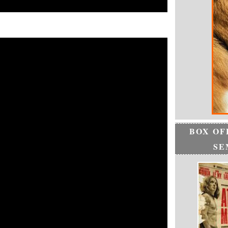
BOX OF
SE