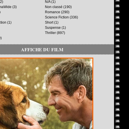
2)
N/A
(1)
maWide
(3)
Non classé
(190)
)
Romance
(290)
Science Fiction
(336)
ction
(1)
Short
(1)
Suspense
(1)
Thriller
(897)
)
AFFICHE DU FILM