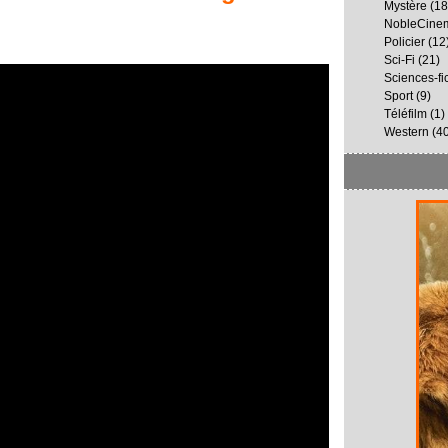
Mystère
(18
NobleCine
Policier
(12
Sci-Fi
(21)
Sciences-fi
Sport
(9)
Téléfilm
(1)
Western
(40