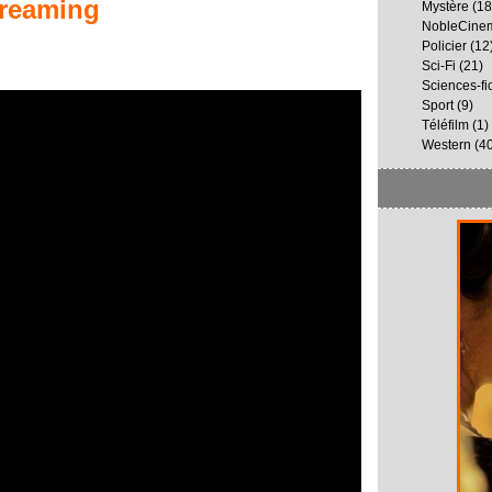
reaming
Mystère
(18
NobleCine
Policier
(12
Sci-Fi
(21)
Sciences-fi
Sport
(9)
Téléfilm
(1)
Western
(40