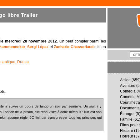
 libre Trailer
e
le mercredi 28 novembre 2012
. On peut compter parmi les
 Hammenecker
,
Sergi López
et
Zacharie Chasseriaud
mis en
mantique
,
Drame
.
Action
(659
Aventure
(5
Comedia
(4
ots.
Comédie Mu
Court métr
ste à suivre un cours de tango un soir par semaine. Un jour, il y
Documenta
u parloir de la prison, elle rend visite à deux détenus : l’un est son
Étranger
(5
elon aucune règle, JC finit par transgresser tous les principes qui
Famille
(61
Films pour 
Histoire
(19
Horreur
(37