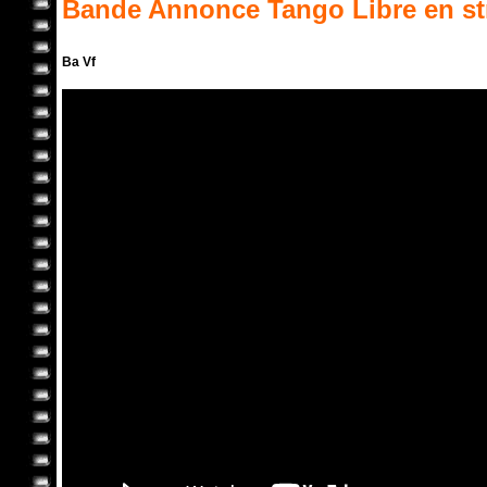
Bande Annonce
Tango Libre
en st
Ba Vf