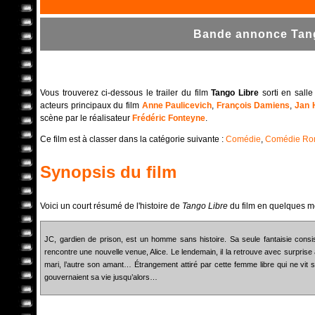
Bande annonce Tango
Vous trouverez ci-dessous le trailer du film
Tango Libre
sorti en sall
acteurs principaux du film
Anne Paulicevich
,
François Damiens
,
Jan
scène par le réalisateur
Frédéric Fonteyne
.
Ce film est à classer dans la catégorie suivante :
Comédie
,
Comédie Ro
Synopsis du film
Voici un court résumé de l'histoire de
Tango Libre
du film en quelques m
JC, gardien de prison, est un homme sans histoire. Sa seule fantaisie consi
rencontre une nouvelle venue, Alice. Le lendemain, il la retrouve avec surprise a
mari, l’autre son amant… Étrangement attiré par cette femme libre qui ne vit s
gouvernaient sa vie jusqu’alors…