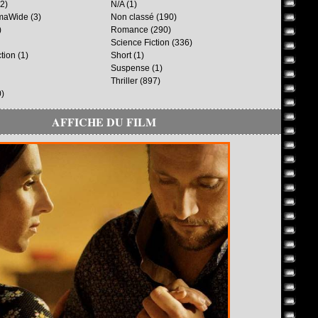
2)
N/A
(1)
maWide
(3)
Non classé
(190)
)
Romance
(290)
Science Fiction
(336)
ction
(1)
Short
(1)
Suspense
(1)
Thriller
(897)
)
AFFICHE DU FILM