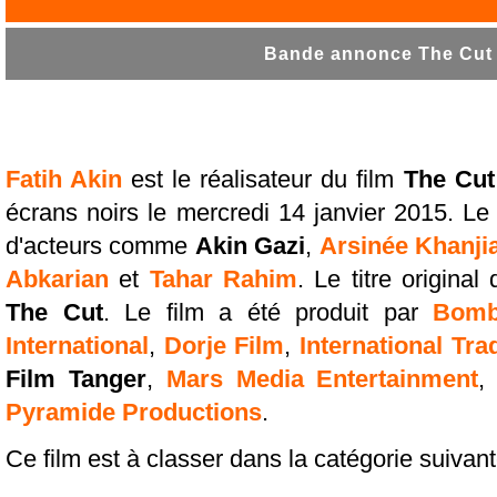
Bande annonce The Cut T
Fatih Akin
est le réalisateur du film
The Cut
écrans noirs le mercredi 14 janvier 2015. Le
d'acteurs comme
Akin Gazi
,
Arsinée Khanji
Abkarian
et
Tahar Rahim
. Le titre origina
The Cut
. Le film a été produit par
Bombe
International
,
Dorje Film
,
International Tra
Film Tanger
,
Mars Media Entertainment
Pyramide Productions
.
Ce film est à classer dans la catégorie suivan