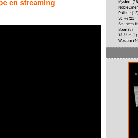
pe
en streaming
Mystère
(18
NobleCine
Policier
(12
Sci-Fi
(21)
Sciences-fi
Sport
(9)
Téléfilm
(1)
Western
(40