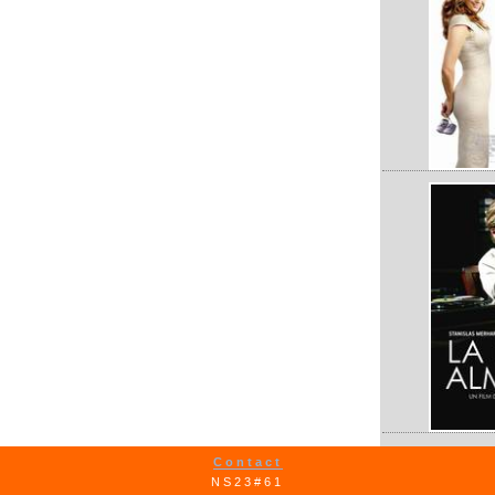
Contact
NS23#61