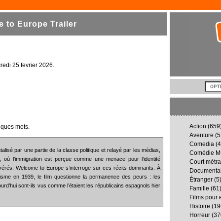
to Europe Trailer
credi 25 fevrier 2026.
Action
(659
lques mots.
Aventure
(5
Comedia
(4
lisé par une partie de la classe politique et relayé par les médias,
Comédie Mu
r, où l’immigration est perçue comme une menace pour l’identité
Court métr
érés. Welcome to Europe s’interroge sur ces récits dominants. À
Documenta
nquisme en 1939, le film questionne la permanence des peurs : les
Étranger
(5
jourd’hui sont-ils vus comme l’étaient les républicains espagnols hier
Famille
(61
Films pour 
Histoire
(19
Horreur
(37