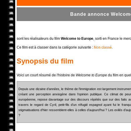
Bande annonce Welcome 
sont les réalisateurs du film
Welcome to Europe
, sorti en France le mer
Ce film est à classer dans la catégorie suivante :
Non classé
.
Synopsis du film
Voici un court résumé de l'histoire de
Welcome to Europe
du film en que
Depuis une dizaine d’années, le thème de l’immigration est largement instrumenta
créant une perception anxiogène dans l’opinion publique. Ce climat de peu
européenne, repose davantage sur des discours répétés que sur des faits av
travers le regard de Cyril, petit-fils d’un réfugié espagnol ayant fui le fra
stigmatisations d’hier ressemblent-elles à celles d’aujourd’hui ? Les exilés d’au
?