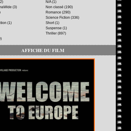
2)
N/A
(1)
maWide
(3)
Non classé
(190)
)
Romance
(290)
Science Fiction
(336)
ction
(1)
Short
(1)
Suspense
(1)
Thriller
(897)
)
AFFICHE DU FILM