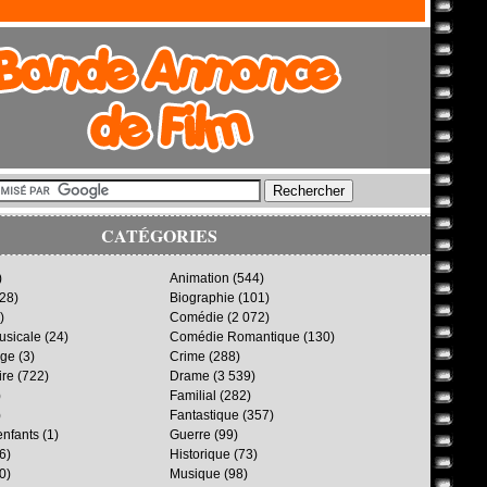
CATÉGORIES
)
Animation
(544)
28)
Biographie
(101)
)
Comédie
(2 072)
sicale
(24)
Comédie Romantique
(130)
age
(3)
Crime
(288)
ire
(722)
Drame
(3 539)
)
Familial
(282)
)
Fantastique
(357)
enfants
(1)
Guerre
(99)
6)
Historique
(73)
0)
Musique
(98)