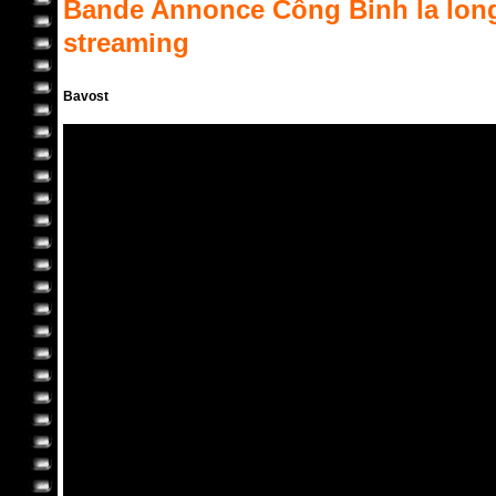
Bande Annonce
Công Binh la lon
streaming
Bavost