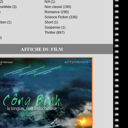
2)
N/A
(1)
maWide
(3)
Non classé
(190)
)
Romance
(290)
Science Fiction
(336)
ction
(1)
Short
(1)
Suspense
(1)
Thriller
(897)
)
AFFICHE DU FILM