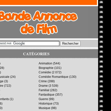
CATÉGORIES
)
Animation
(544)
28)
Biographie
(101)
)
Comédie
(2 072)
sicale
(24)
Comédie Romantique
(130)
age
(3)
Crime
(288)
ire
(722)
Drame
(3 539)
)
Familial
(282)
)
Fantastique
(357)
enfants
(1)
Guerre
(99)
6)
Historique
(73)
0)
Musique
(98)