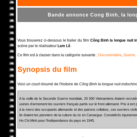
Bande annonce Cong Binh, la long
Vous trouverez ci-dessous le trailer du film
Công Binh la longue nuit i
scène par le réalisateur
Lam Lê
.
Ce film est à classer dans la catégorie suivante :
Documentaire
,
Guerre
.
Synopsis du film
Voici un court résumé de l'histoire de
Công Binh la longue nuit indochin
A la veille de la Seconde Guerre mondiale, 20 000 Vietnamiens étaient recruté
usines d’armement les ouvriers français partis sur le front allemand. Pris à tort
à la merci des occupants allemands et des patrons collabos, ces ouvriers civi
Ils étaient les pionniers de la culture du riz en Camargue. Considérés injusteme
Ho Chi Minh pour l’Indépendance du pays en 1945.