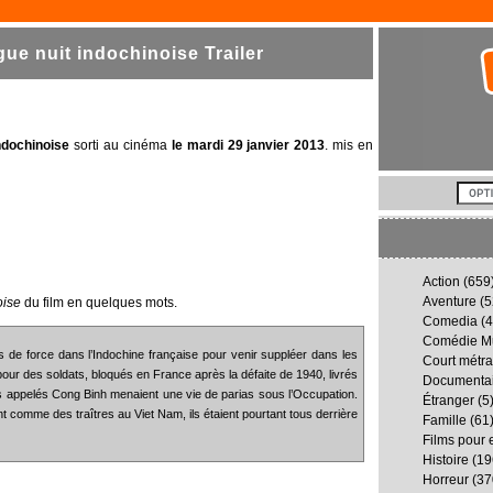
ue nuit indochinoise Trailer
ndochinoise
sorti au cinéma
le mardi 29 janvier 2013
. mis en
Action
(659
Aventure
(5
oise
du film en quelques mots.
Comedia
(4
Comédie Mu
s de force dans l’Indochine française pour venir suppléer dans les
Court métr
 pour des soldats, bloqués en France après la défaite de 1940, livrés
Documenta
ls appelés Cong Binh menaient une vie de parias sous l’Occupation.
Étranger
(5
nt comme des traîtres au Viet Nam, ils étaient pourtant tous derrière
Famille
(61
Films pour 
Histoire
(19
Horreur
(37