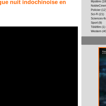
gue nuit indochinoise
en
Mystère
(18
NobleCine
Policier
(12
Sci-Fi
(21)
Sciences-fi
Sport
(9)
Téléfilm
(1)
Western
(40