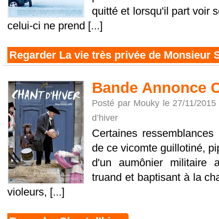
quitté et lorsqu'il part voir 
celui-ci ne prend [...]
Regarder La vie très privée de Monsieur 
Bande Annonce C
Posté par Mouky le 27/11/2015
d’hiver
Certaines ressemblances s
de ce vicomte guillotiné, pi
d'un aumônier militaire
truand et baptisant à la cha
violeurs, [...]