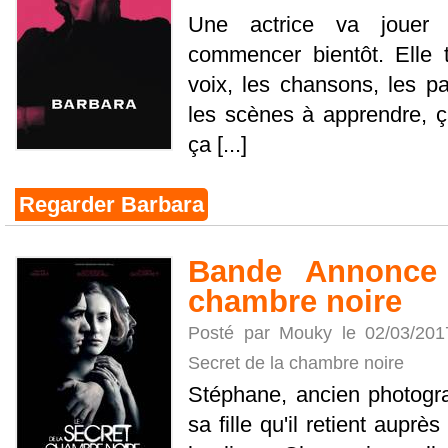
Une actrice va jouer 
commencer bientôt. Elle t
voix, les chansons, les part
les scènes à apprendre, ç
ça [...]
Regarder Barbara
Bande Annonce 
chambre noire
Posté par Mouky le 02/03/20
Secret de la chambre noire
Stéphane, ancien photogr
sa fille qu'il retient auprè