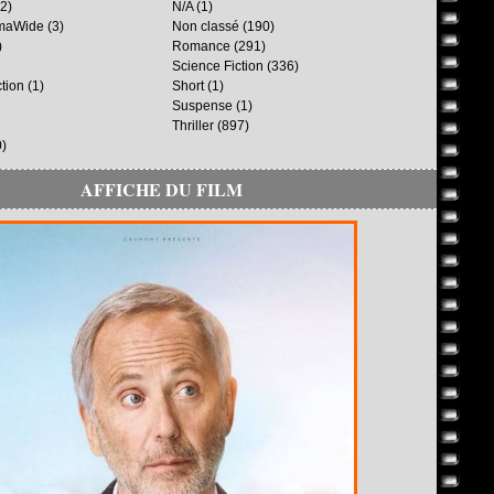
2)
N/A
(1)
maWide
(3)
Non classé
(190)
)
Romance
(291)
Science Fiction
(336)
ction
(1)
Short
(1)
Suspense
(1)
Thriller
(897)
)
AFFICHE DU FILM