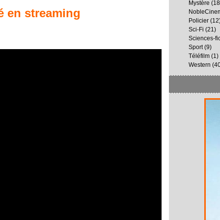
Mystère
(18
é
en streaming
NobleCine
Policier
(12
Sci-Fi
(21)
Sciences-fi
Sport
(9)
Téléfilm
(1)
Western
(40