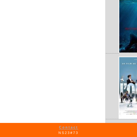
Contact
NS23#73