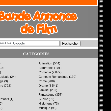
CATÉGORIES
)
Animation
(544)
28)
Biographie
(101)
)
Comédie
(2 072)
sicale
(24)
Comédie Romantique
(130)
age
(3)
Crime
(288)
ire
(722)
Drame
(3 541)
)
Familial
(282)
)
Fantastique
(357)
enfants
(1)
Guerre
(99)
6)
Historique
(73)
0)
Musique
(98)