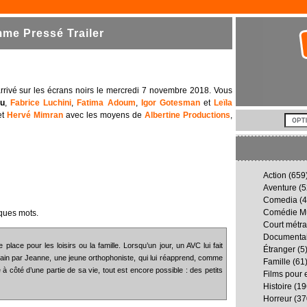
e Pressé Trailer
rrivé sur les écrans noirs le mercredi 7 novembre 2018. Vous
ou
,
Fabrice Luchini
,
Fatima Adoum
,
Igor Gotesman
et
Leïla
et
Hervé Mimran
avec les moyens de
Albertine Productions
,
Action
(659
Aventure
(5
Comedia
(4
Comédie Mu
ques mots.
Court métr
Documenta
ace pour les loisirs ou la famille. Lorsqu’un jour, un AVC lui fait
Étranger
(5
n main par Jeanne, une jeune orthophoniste, qui lui réapprend, comme
Famille
(61
 à côté d’une partie de sa vie, tout est encore possible : des petits
Films pour 
Histoire
(19
Horreur
(37