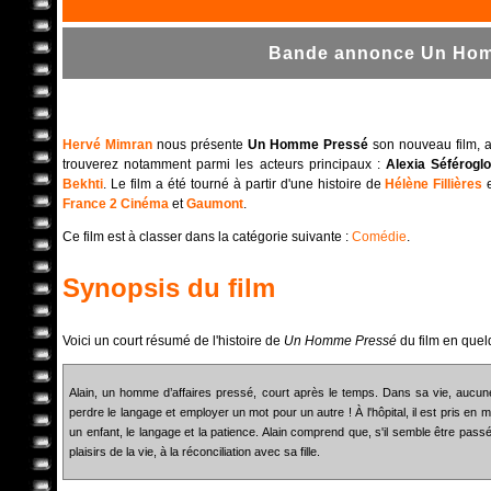
Bande annonce Un Homm
Hervé Mimran
nous présente
Un Homme Pressé
son nouveau film, a
trouverez notamment parmi les acteurs principaux :
Alexia Séférogl
Bekhti
. Le film a été tourné à partir d'une histoire de
Hélène Fillières
France 2 Cinéma
et
Gaumont
.
Ce film est à classer dans la catégorie suivante :
Comédie
.
Synopsis du film
Voici un court résumé de l'histoire de
Un Homme Pressé
du film en quel
Alain, un homme d’affaires pressé, court après le temps. Dans sa vie, aucune pl
perdre le langage et employer un mot pour un autre ! À l'hôpital, il est pris e
un enfant, le langage et la patience. Alain comprend que, s'il semble être passé
plaisirs de la vie, à la réconciliation avec sa fille.