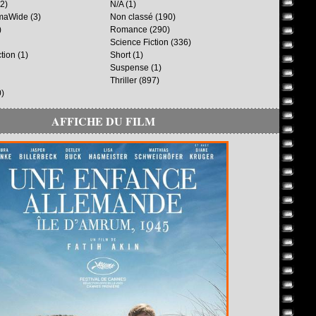
2)
N/A
(1)
maWide
(3)
Non classé
(190)
)
Romance
(290)
Science Fiction
(336)
ction
(1)
Short
(1)
Suspense
(1)
Thriller
(897)
)
AFFICHE DU FILM