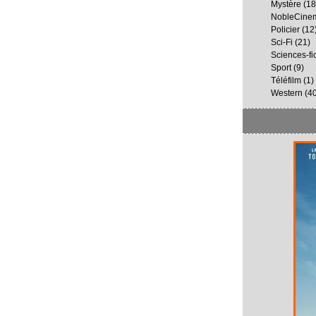
Mystère
(18
NobleCine
Policier
(12
Sci-Fi
(21)
Sciences-fi
Sport
(9)
Téléfilm
(1)
Western
(40