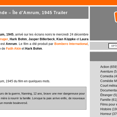
e – Île d’Amrum, 1945 Trailer
rum, 1945
, arrivé sur les écrans noirs le mercredi 24 décembre
ruger
,
Hark Bohm
,
Jasper Billerbeck
,
Kian Köppke
et
Laura
 est
Amrum
. Le film a été produit par
Bombero International
,
o de
Fatih Akin
et
Hark Bohm
.
Action
(659
Aventure
(5
Comedia
(4
Comédie Mu
rum, 1945
du film en quelques mots.
Court métr
Documenta
jours de la guerre, Nanning, 12 ans, brave une mer dangereuse pour
Étranger
(5
 mère à nourrir la famille. Lorsque la paix arrive enfin, de nouveaux
Famille
(61
s un monde bouleversé.
Films pour 
Histoire
(19
Horreur
(37