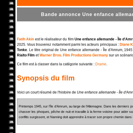
Bande annonce Une enfance allemand
Fatih Akin
est le réalisateur du film
Une enfance allemande - Île d'Am
2025. Vous trouverez notamment parmi les acteurs principaux :
Diane K
Tonke
. Le titre original de Une enfance allemande - Île d'Amrum, 1945
Rialto Film
et
Warner Bros. Film Productions Germany
sur un scénari
Ce film est à classer dans la catégorie suivante :
Drame
.
Synopsis du film
Voici un court résumé de l'histoire de
Une enfance allemande - Île d'Am
Printemps 1945, sur l’île d’Amrum, au large de l'Allemagne. Dans les derniers 
chasser les phoques, pêche de nuit et travaille à la ferme voisine pour aider sa
conflits surgissent, et Nanning doit apprendre à tracer son propre chemin dan