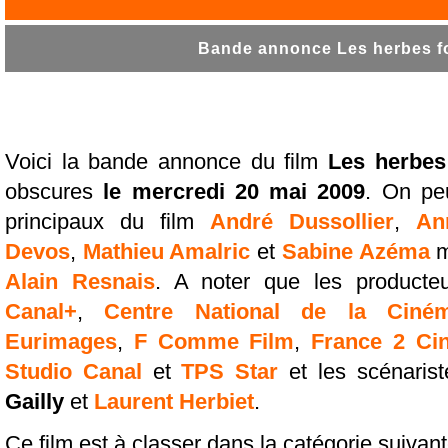
Bande annonce Les herbes fol
Voici la bande annonce du film
Les herbes 
obscures
le mercredi 20 mai 2009
. On pe
principaux du film
André Dussollier
,
An
Devos
,
Mathieu Amalric
et
Sabine Azéma
m
Alain Resnais
. A noter que les product
Canal+
,
Centre National de la Ciném
Eurimages
,
F Comme Film
,
France 2 Ci
Studio Canal
et
TPS Star
et les scénaris
Gailly
et
Laurent Herbiet
.
Ce film est à classer dans la catégorie suivan