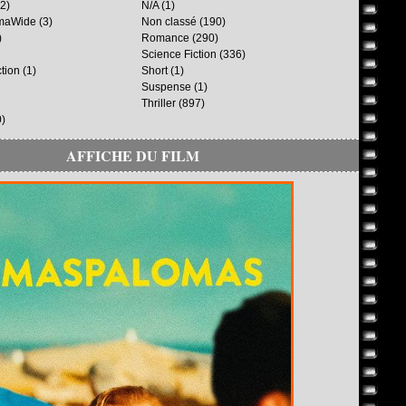
2)
N/A
(1)
maWide
(3)
Non classé
(190)
)
Romance
(290)
Science Fiction
(336)
ction
(1)
Short
(1)
Suspense
(1)
Thriller
(897)
)
AFFICHE DU FILM