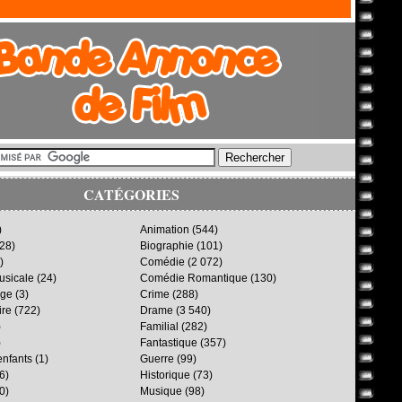
CATÉGORIES
)
Animation
(544)
28)
Biographie
(101)
)
Comédie
(2 072)
sicale
(24)
Comédie Romantique
(130)
age
(3)
Crime
(288)
ire
(722)
Drame
(3 540)
)
Familial
(282)
)
Fantastique
(357)
enfants
(1)
Guerre
(99)
6)
Historique
(73)
0)
Musique
(98)