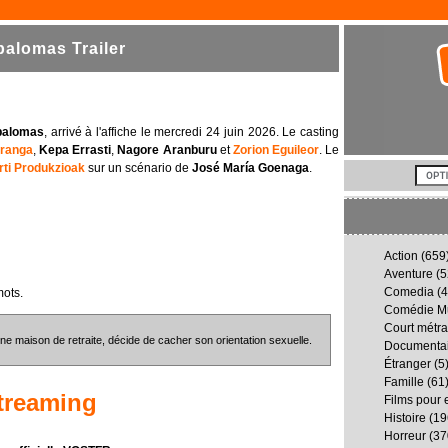
alomas Trailer
palomas
, arrivé à l'affiche le mercredi 24 juin 2026. Le casting
Uranga
,
Kepa Errasti
,
Nagore Aranburu
et
Zorion Eguileor
. Le
rti Produkzioak
sur un scénario de
José María Goenaga
.
Action
(659
Aventure
(5
Comedia
(4
mots.
Comédie Mu
Court métr
ne maison de retraite, décide de cacher son orientation sexuelle.
Documenta
Étranger
(5
Famille
(61
treaming
Films pour 
Histoire
(19
Horreur
(37