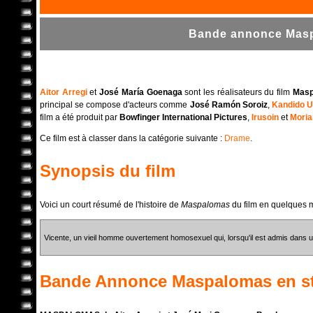
Bande annonce Masp
Aitor Arregi
et
José María Goenaga
sont les réalisateurs du film
Mas
principal se compose d'acteurs comme
José Ramón Soroiz
,
Kandido 
film a été produit par
Bowfinger International Pictures
,
Irusoin
et
Moria
Ce film est à classer dans la catégorie suivante :
Drame
.
Synopsis du film
Voici un court résumé de l'histoire de
Maspalomas
du film en quelques 
Vicente, un vieil homme ouvertement homosexuel qui, lorsqu'il est admis dans u
Bande Annonce
Maspalomas
en s