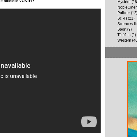
 officielle VOSTFR
Mystère
(18
NobleCine
Policier
(12
Sci-Fi
(21)
Sciences-fi
Sport
(9)
Téléfilm
(1)
Western
(40